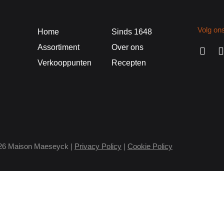
Volg on
Home
Sinds 1648
Assortiment
Over ons
Verkooppunten
Recepten
26 Maison Maeseyck |
Privacy Policy
|
Cookie Policy