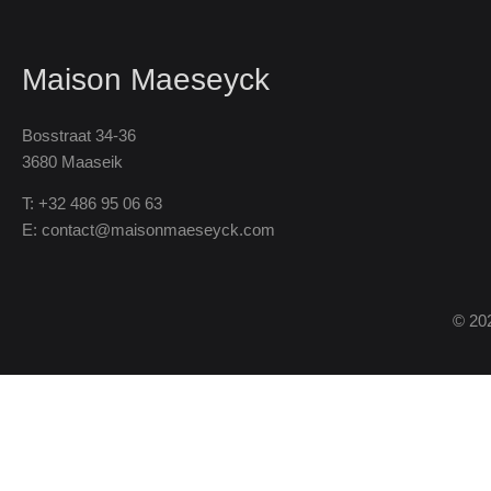
Maison Maeseyck
Bosstraat 34-36
3680 Maaseik
T:
+32 486 95 06 63
E:
contact@maisonmaeseyck.com
© 20