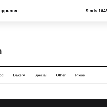
oppunten
Sinds 164
n
od
Bakery
Special
Other
Press